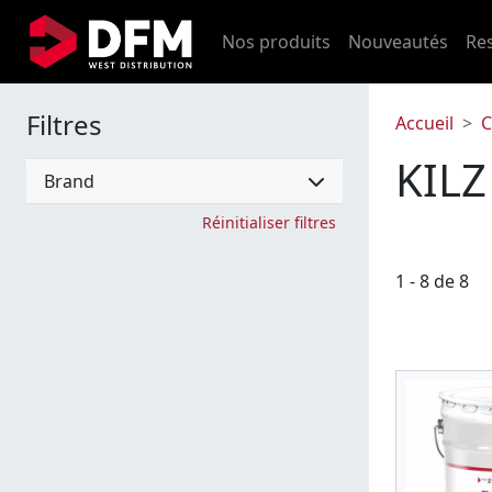
Nos produits
Nouveautés
Re
Filtres
Accueil
C
KILZ
Brand
Réinitialiser filtres
1 - 8 de 8