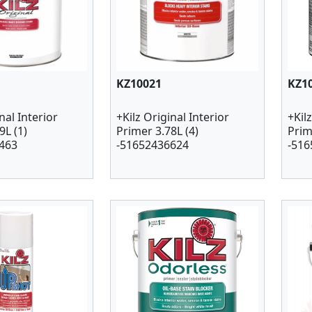
KZ10021
KZ1
nal Interior
+Kilz Original Interior
+Kil
9L (1)
Primer 3.78L (4)
Prim
463
-51652436624
-516