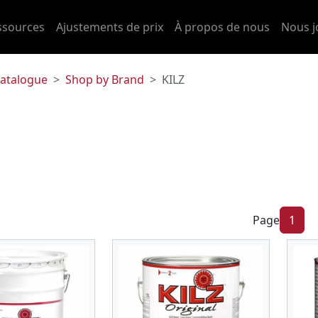
ssources
Ajustements de prix
À propos de nous
Nous j
atalogue
Shop by Brand
KILZ
Page
1