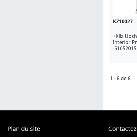
KZ10027
+Kilz Upsh
Interior P
-51652015
1 - 8 de 8
Plan du site
Contactez