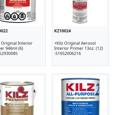
0022
KZ10024
z Original Interior
+Kilz Original Aerosol
er 946ml (6)
Interior Primer 13oz. (12)
52930085
-51652006216